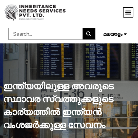
मराठी
ગુજરાતી
ಕನ್ನಡ
മലയാളം
தமிழ்
ഇന്ത്യയിലുള്ള അവരുടെ
സ്ഥാവര സ്വത്തുക്കളുടെ
കാര്യത്തിൽ ഇന്ത്യൻ
വംശജർക്കുള്ള സേവനം