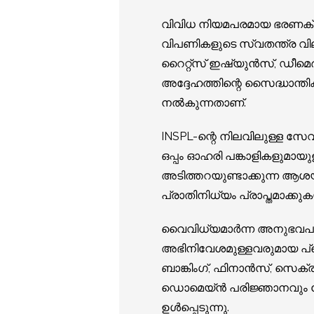
വിവിധ നിയമപരമായ ഭരണക്രമങ
വിപണികളുടെ സ്വതന്ത്ര വില
റൈറ്റ്സ് ഇഷ്യുൻസ്, ഡീമെർ
അദ്ദേഹത്തിന്റെ സൈദ്ധാന്
നൽകുന്നതാണ്.
INSPL-ന്റെ നിലവിലുള്ള സ
ഒപ്പം ഓഹരി പങ്കാളികളുമാ
അടിത്തറയുണ്ടാക്കുന്ന ആശ
പ്രാതിനിധ്യം പ്രാപ്തമാക്കു
വൈവിധ്യമാർന്ന അനുഭവപരിച
അഭിനിവേശമുള്ളവരുമായ പ്ര
ബാങ്കിംഗ്, ഫിനാൻസ്, സെക്ര
ഡൊമെയ്ൻ പരിജ്ഞാനവും ക
ഉൾപ്പെടുന്നു.