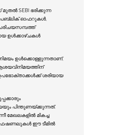
മുതൽ SEBI ഭരിക്കുന്ന
ംഭ പബ്ലിക് ഓഫറുകൾ,
 പരിചയസമ്പത്ത്
മായ ഉൾക്കാഴ്ചകൾ
ിമയം ഉൾക്കൊള്ളുന്നതാണ്,
 ആശയവിനിമയത്തിന്
 ഉപഭോക്താക്കൾക്ക് ശരിയായ
പക്കാരും
 പിന്തുണയ്ക്കുന്നത്.
്നീ മേഖലകളിൽ മികച്ച
്രൊഫഷണലുകൾ ഈ ടീമിൽ