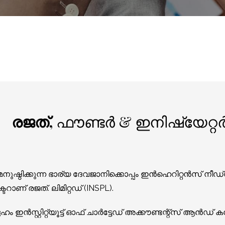
രജത്,
ഫൗണ്ടർ & ഇനിഷ്യേറ്റ
ിക്കുന്ന ഭാര്യ ദേവജാനിക്കൊപ്പം ഇൻഹെറിറ്റൻസ് നീഡ്
റാണ് രജത്. ലിമിറ്റഡ് (INSPL).
ഇൻസ്റ്റിറ്റ്യൂട്ട് ഓഫ് ചാർട്ടേഡ് അക്കൗണ്ടന്റ്സ് ആൻഡ് ക