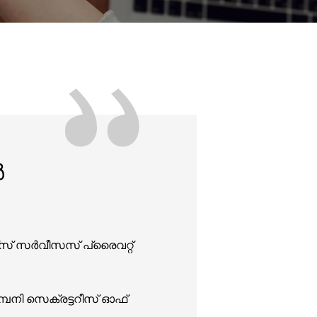
”
ർ
‌സ് സർവീസസ് പ്രൈവറ്റ്
മ്പനി സെക്രട്ടറീസ് ഓഫ്