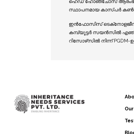
ഹെഡ് ഹോഞ്ചോസ് ആരംഭിക്കുന
സ്ഥാപനമായ കാസ്‌പർ കൺസൾട്
ഇൻഫോസിസ് ടെക്‌നോളജീസ് ലി
കമ്പ്യൂട്ടർ സയൻസിൽ എഞ്
റിസോഴ്‌സിൽ നിന്ന് PGDM-ഉം ന
Abo
Our
Tes
Blo