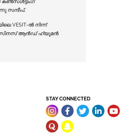
് കൺസൾട്ടിംഗ്
ു സന്ദീപ്.
ിലെ VESIT-ൽ നിന്ന്
 ബിസിനസ് ആൻഡ് ഹ്യൂമൻ
STAY CONNECTED