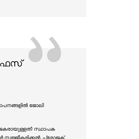
”
ഫേസ്
ാപനങ്ങളിൽ ജോലി
ജകരായുള്ളത്) സ്ഥാപക
ൾ സജ്ജീകരിക്കൽ, പ്രോജക്ട്