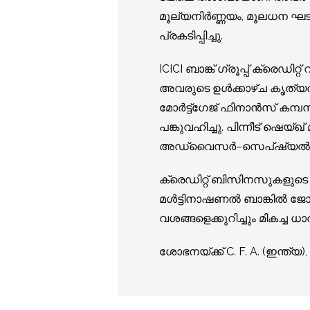
മൂല്യനിർണ്ണയം, മൂലധന ഘട
പ്രകടിപ്പിച്ചു.
ICICI ബാങ്ക് ഗ്രൂപ്പ് ക്രെഡി
അവരുടെ ഉൾക്കാഴ്ച കൃത്യതയാര
മോർട്ട്ഗേജ് ഫിനാൻസ് കമ്പന
പങ്കുവഹിച്ചു. പിന്നീട് ഷെയ്
അഡ്വൈസർ–സെപ്ഷ്യൽ പ്രോ
ക്രെഡിറ്റ് ബിസിനസുകളുടെ വ
മൾട്ടിനാഷണൽ ബാങ്കിൽ ജോലി
വശങ്ങളെക്കുറിച്ചും മികച്ച ധ
ശോഭനയ്ക്ക് C. F. A. (ഇന്ത്യ