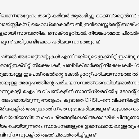
ിലാണ് അദ്ദേഹം തന്റെ കരിയർ ആരംഭിച്ചു. ടെക്‌സ്‌റ്റൈൽസ്, 
ംഗ്, ലോജിസ്റ്റിക്‌സ്, ഹൈഡ്രോകാർബൺ, ഇൻവെസ്റ്റ്‌മെന്റ് ബാങ്കിം
ളുമായി സാമ്പത്തിക, സെക്രട്ടേറിയൽ, നിയമപരമായ പ്രവർ
്ന് പതിറ്റാണ്ടിലേറെ പരിചയസമ്പത്തുണ്ട്.
ഫറൻഷ്യൽ അലോട്ട്‌മെന്റുകൾ എന്നിവയിലൂടെ ഇക്വിറ്റി ഇഷ്യൂ
ൈവറ്റ് ഇക്വിറ്റി നിക്ഷേപകർ, പബ്ലിക് മാർക്കറ്റ് നിക്ഷേപകർ- (
മായുള്ള ഇടപാട് രജതിന്റെ കോർപ്പറേറ്റ് പരിചയസമ്പത്തിൽ ഉൾപ
യുള്ള അദ്ദേഹത്തിന്റെ പരിചയസമ്പത്ത് വൈവിധ്യമാർന്ന 
്നുകാട്ടി. ഐ‌പി‌ഒ വിപണികളിൽ സാന്നിധ്യമറിയിച്ച ടോറന്റ് ഗ
ീം അംഗമായിരുന്നു അദ്ദേഹം, കൂടാതെ CRISIL-നെ വിപണിക
ക്രിയകളിൽ അദ്ദേഹത്തിന് അനുഭവപരിചയമുണ്ട്, കൂടാതെ കൈമ
ില്‍ വ്യത്യസ്‌ത സാഹചര്യങ്ങളിലേക്ക് അക്കാദമിക് പിന്തു
െയ്യുന്നതും സ്ഥാപനങ്ങളുടെ ഉടമസ്ഥതയിലുള്ളതും ഒര
സിനസുകളിൽ രജത് പ്രവർത്തിച്ചിട്ടുണ്ട്.