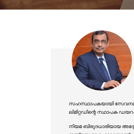
സഹസ്ഥാപകയായി സേവനമനുഷ്ഠ
ലിമിറ്റഡിന്റെ സ്ഥാപക ഡയറക്ട
നിയമ ബിരുദധാരിയായ അദ്ദേഹം 