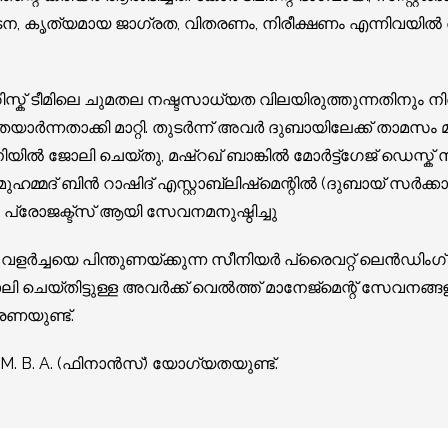
ന, കൃത്യമായ ജാഗ്രത, വിതരണം, നിരീക്ഷണം എന്നിവയിൽ
റ്റ് റിസ്ക് ടീമിലെ ചുമതല നഷ്ടസാധ്യത വിലയിരുത്തുന്നതിനും നിര
്‍ന്നതാക്കി മാറ്റി. തുടർന്ന് അവർ ദുബായിലേക്ക് താമസം മാ
ിയിൽ ജോലി ചെയ്തു, മഷ്‌റഖ് ബാങ്കിൽ മോർട്ട്ഗേജ് ഡെസ്ക് 
ഖ് മുഹമ്മദ് ബിൻ റാഷിദ് എസ്റ്റാബ്ലിഷ്‌മെന്റിൽ (ദുബായ് സർക
ജക്ട്സ് ആയി സേവനമനുഷ്ഠിച്ചു
ളർച്ചയെ പിന്തുണയ്ക്കുന്ന സീനിയർ പ്രൈവറ്റ് ലെൻഡിംഗ് 
 ചെയ്തിട്ടുള്ള അവർക്ക് വെൽത്ത് മാനേജ്മെന്റ് സേവനങ്
ാരണയുണ്ട്.
), M. B. A. (ഫിനാൻസ്) യോഗ്യതയുണ്ട്.