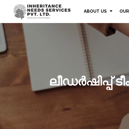
ABOUT US
OUR
ലീഡർഷിപ്പ് ടീ