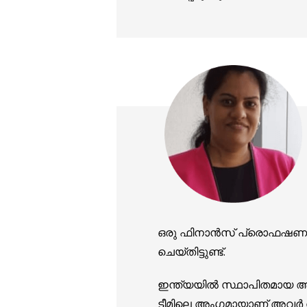
ഒരു ഫിനാൻസ് പ്രൊഫഷണലാ
ചെയ്തിട്ടുണ്ട്.
ഇന്ത്യയിൽ സ്ഥാപിതമായ ആ
ടീമിലെ അംഗമായാണ് അവർ തന്റ