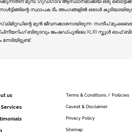
്നതിന് മുമ്പ്, ഗുഡ്ഗാവ് ആസ്ഥാനമാക്കിയ ഒരു ബൊട്ടീക്ക
ടിങ്ങിന്റെ സ്ഥാപക ടീം അംഗങ്ങളിൽ ഒരാൾ കൂടിയായിരുന്ന
മിറ്റഡിന്റെ മുന്‍ ജീവനക്കാരനായിരുന്ന സന്ദീപ് മുംബൈയ
ചിനീയറിംഗ് ബിരുദവും ജംഷഡ്പൂരിലെ XLRI സ്കൂൾ ഓഫ്
േടിയിട്ടുണ്ട്.
ut us
Terms & Conditions / Poilicies
Caveat & Disclaimer
 Services
Privacy Policy
timonials
Sitemap
g