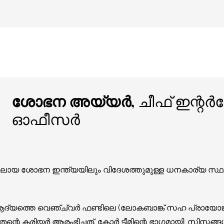
ശോഭന അയ്യർ,
ചീഫ് ഇന്റർ
ഓഫീസർ
യ ശോഭന ഇന്ത്യയിലും വിദേശത്തുമുള്ള ധനകാര്യ സ്ഥ
ദ്യത്തെ വെഞ്ച്വർ ഫണ്ടിലെ (ലോകബാങ്ക് സഹ പ്രായോ
െ കരിയർ ആരംഭിച്ചത്. കോർ ടീമിന്റെ ഭാഗമായി, സിസ്റ്റങ്ങ