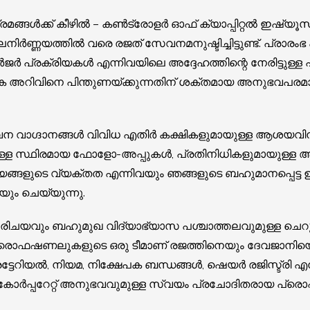
്ങൾക്ക് കീഴിൽ – കൺട്രോളർ ഓഫ് ക്യാപ്പിറ്റൽ ഇഷ്യൂസ് 
നിർണ്ണയത്തിൽ വരെ രജത് സേവനമനുഷ്ടിച്ചിട്ടുണ്ട്. പ്രാര
ജർ പ്രക്രിയകൾ എന്നിവയിലെ അദ്ദേഹത്തിന്റെ നേരിട്ടുള്ള
തിക അറിവിനെ പിന്തുണയ്ക്കുന്നതിന് ശക്തമായ അനുഭവപര
േവന വാഗ്ദാനങ്ങൾ വിവിധ എതിർ കക്ഷികളുമായുള്ള ആശയവിന
യുള്ള സ്ഥിരമായ ഫോളോ-അപ്പുകൾ, പ്രതിനിധികളുമായുള്ള
യങ്ങളുടെ വ്യക്തത എന്നിവയും ഞങ്ങളുടെ ബഹുമാനപ്പെട്ട
കയും ചെയ്യുന്നു.
യവും ബഹുമുഖ വിദ്യാഭ്യാസ പശ്ചാത്തലവുമുള്ള ചെറുപ്
ൊഫഷണലുകളുടെ ഒരു ടീമാണ് രജത്തിനെയും ദേവജാനിയെയും
ട്ടേറിയൽ, നിയമ, നിക്ഷേപക ബന്ധങ്ങൾ, ഷെയർ രജിസ്ട്രി എന
ോർപ്പറേറ്റ് അനുഭവവുമുള്ള സ്വയം പ്രചോദിതരായ പ