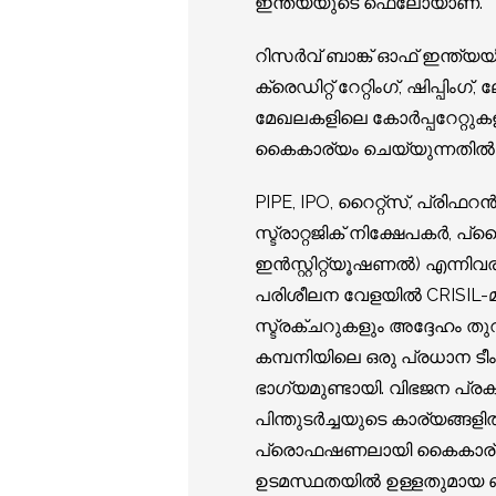
ഇന്ത്യയുടെ ഫെലോയാണ്.
റിസർവ് ബാങ്ക് ഓഫ് ഇന്ത്യയ
ക്രെഡിറ്റ് റേറ്റിംഗ്, ഷിപ്പി
മേഖലകളിലെ കോർപ്പറേറ്റുക
കൈകാര്യം ചെയ്യുന്നതിൽ മൂന
PIPE, IPO, റൈറ്റ്സ്, പ്രി
സ്ട്രാറ്റജിക് നിക്ഷേപകർ, പ്ര
ഇൻസ്റ്റിറ്റ്യൂഷണൽ) എന്നിവരു
പരിശീലന വേളയിൽ CRISIL-മാ
സ്ട്രക്ചറുകളും അദ്ദേഹം തുറന
കമ്പനിയിലെ ഒരു പ്രധാന ട
ഭാഗ്യമുണ്ടായി. വിഭജന പ്ര
പിന്തുടർച്ചയുടെ കാര്യങ്ങള
പ്രൊഫഷണലായി കൈകാര്യം ച
ഉടമസ്ഥതയില്‍ ഉള്ളതുമായ ബി