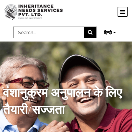
ગુજરાતી
ಕನ್ನಡ
தமிழ்
മലയാളം
हिन्दी
वंशानुक्रम अनुपालन के लिए
तैयारी/सज्जता